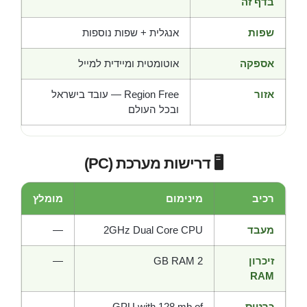
בדף זה
שפות
אנגלית + שפות נוספות
אספקה
אוטומטית ומיידית למייל
אזור
Region Free — עובד בישראל
ובכל העולם
🖥️ דרישות מערכת (PC)
רכיב
מינימום
מומלץ
מעבד
2GHz Dual Core CPU
—
זיכרון
2 GB RAM
—
RAM
כרטיס
GPU with 128 mb of
—