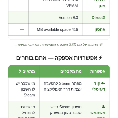
מסך
VRAM
—
Version 9.0
DirectX
אחסון
416 MB available space
—
💡 התקנה על כונן SSD משפרת משמעותית את זמני הטעינה.
⚡ אפשרויות אספקה — אתם בוחרים
אפשרות
מה מקבלים
מתאים ל
🔑 קוד
מפתח Steam להפעלה
מי שכבר יש
דיגיטלי
עצמית דרך האפליקציה
לו חשבון
Steam
👤
חשבון Steam חדש
מי שרוצה
משתמש
שכבר טעון במשחק
להתחיל