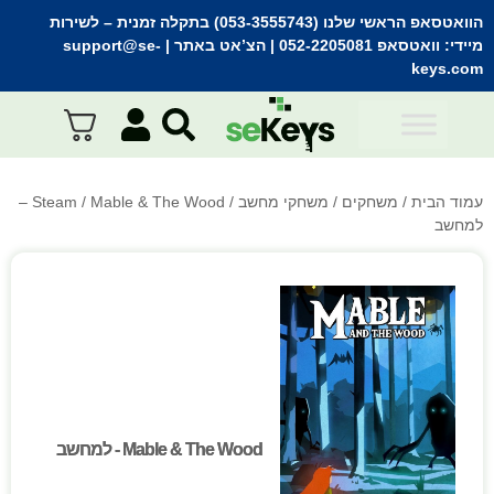
הוואטסאפ הראשי שלנו (053-3555743) בתקלה זמנית
– לשירות
מיידי:
וואטסאפ 052-2205081
| הצ’אט באתר |
support@se-
keys.com
עמוד הבית
/
משחקים
/
משחקי מחשב
/
Steam
/ Mable & The Wood –
למחשב
Mable & The Wood - למחשב
Mable & The Wood - למחשב