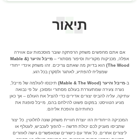
תיאור
אם אתם מחפשים משחק הרפתקה שובר מוסכמות עם אווירה
אפלה, מכניקות מקוריות וסיפור מסתורי –
מייבל והיער (Mable &
The Wood)
הוא בדיוק מה שאתם צריכים. זהו משחק אינדי ייחודי
שמצליח להפתיע, לאתגר ולסקרן בכל רגע.
ב-
מייבל והיער (Mable & The Wood)
תיכנסו לעולמה של מייבל,
נערה צעירה שמתעוררת בעולם מסתורי ומסוכן. על פי נבואה
עתיקה, עליה להביס יצורים אדירים כדי להציל את העולם – אך כאן
מגיע הטוויסט: במקום פשוט להילחם בהם, מייבל סופגת את
כוחותיהם והופכת אליהם.
המכניקה הייחודית הזו יוצרת חוויית משחק שונה לחלוטין. כל יצור
שתביסו מעניק לכם יכולת חדשה – להפוך לעכביש, לעטלף או
ליצורים אחרים, כל אחד עם כישורים שמאפשרים גישה לאזורים