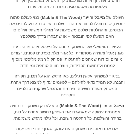
חדשים ופתרון חידות מורכבות. כך המשחק משלב בין חקירה,
פלטפורמה ואסטרטגיה בצורה חכמה ומרעננת.
העולם של
מייבל והיער (Mable & The Wood)
בנוי כעולם פתוח
יחסית, שבו תוכלו לבחור את הדרך שלכם. אין סדר קבוע להביס את
הבוסים, וההחלטות שלכם משפיעות על מהלך המשחק ועל סופו.
האם תפעלו לפי הנבואה – או שתבחרו בדרך משלכם?
העיצוב הוויזואלי של המשחק מבוסס על פיקסל-ארט מרהיב עם
סגנון אפל ואווירה מסתורית. כל אזור מלא בפרטים קטנים, יצורים
מוזרים וסודות שמחכים להתגלות. פס הקול המינימליסטי מוסיף
למתח ולתחושת הבדידות, ויוצר חוויה סוחפת ומיוחדת.
בניגוד למשחקי אקשן רגילים, כאן הדגש הוא על תכנון, חקירה
והבנה. לא תמיד כדאי להילחם – לפעמים עדיף למצוא דרך אחרת.
המשחק מעודד חשיבה יצירתית ומתגמל שחקנים סבלניים
וסקרנים.
מייבל והיער (Mable & The Wood)
הוא לא רק משחק – זו חוויה
אמנותית עמוקה שמאתגרת את השחקן לחשוב אחרת על כוח,
בחירה והשלכות. כל החלטה חשובה, וכל גילוי מרגיש משמעותי.
אם אתם אוהבים משחקים עם עומק, סגנון ייחודי ומכניקות