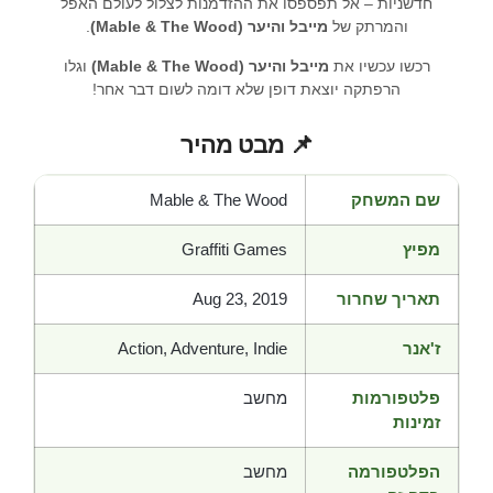
חדשניות – אל תפספסו את ההזדמנות לצלול לעולם האפל
והמרתק של
מייבל והיער (Mable & The Wood)
.
רכשו עכשיו את
מייבל והיער (Mable & The Wood)
וגלו
הרפתקה יוצאת דופן שלא דומה לשום דבר אחר!
📌 מבט מהיר
שם המשחק
Mable & The Wood
מפיץ
Graffiti Games
תאריך שחרור
Aug 23, 2019
ז'אנר
Action, Adventure, Indie
פלטפורמות
מחשב
זמינות
הפלטפורמה
מחשב