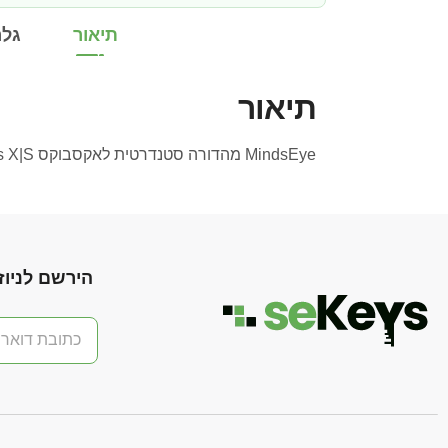
תיאור
גלר
תיאור
MindsEye מהדורה סטנדרטית לאקסבוקס Series X|S — זמין ב-SE-Keys עם אספקה מיידית ותמיכה מלאה בעברית.
הירשם לניוז