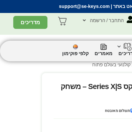
support@se-keys.com
| הצ’אט ב
התחבר / הרשמה
מדריכים
קלפי פוקימון
מאמרים
מדריכ
MindsEye מהדורה סטנדרטית לאקסבוקס Series X|S – משחק

תשלום מאובטח