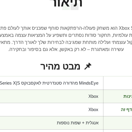
תיאור
MindsEye – מהדורה סטנדרטית ל-Xbox Series X|S הוא משחק פעולה-הרפתקאות סוחף שמכני
 עולמיות, תחקור סודות נסתרים ותשפיע על המציאות עצמה באמצעות ט
ול עוצמתי ועלילה מותחת שמגיבה לבחירות שלך לאורך הדרך. מתאי
עשירה ומאתגרת – לא רק באקשן, אלא גם בסיפור ובחקירה.
📌 מבט מהיר
MindsEye מהדורה סטנדרטית לאקסבוקס Series X|S
נות
Xbox
ף זה
Xbox
אנגלית + שפות נוספות