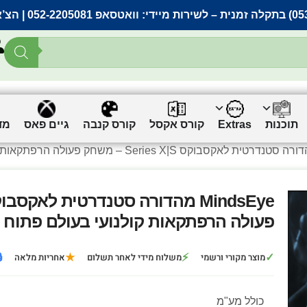
אתר |
וואטסאפ 052-2205081
– לשירות מיידי:
ים
גיים פאס
קורס קנבה
קורס אקסל
Extras
תוכנות
פעולה הרפתקאות קולנועי בעולם פתוח

★
⚡
✓
אחריות מלאה
משלוח מידי לאחר תשלום
מוצר מקורי ורשמי
כולל מע"מ