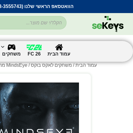
הוואטסאפ הראשי שלנו (053-3555743) בתקלה זמנית
עמוד הבית
FC 26
משחקים
עמוד הבית
/
משחקים לאקס בוקס
/ MindsEye מהדורה סטנדרטית לאקסבוקס Series X|S – משחק פעולה הרפתקאות קולנועי בעולם פתוח