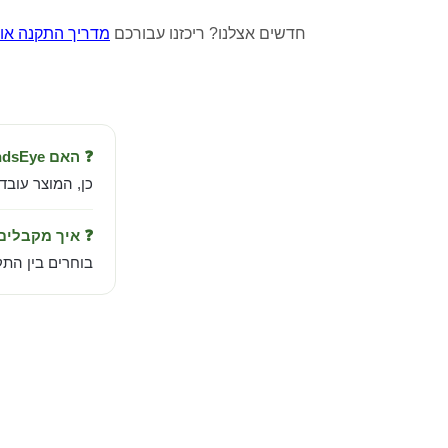
חדשים אצלנו? ריכזנו עבורכם
מדריך התקנה אוטומ
❓ האם MindsEye מהדורה סטנדרטית לאקסבוקס Series X|S עובד בישראל?
כן, המוצר עובד
❓ איך מקבלי
בוחרים בין התקנה אוטומטית לחשבו