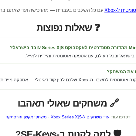
טית ל-Xbox
עם כל השלבים בעברית — מהרכישה ועד שאתם בת
❓ שאלות נפוצות
 בישראל ובכל העולם, עם אספקה אוטומטית ומיידית למייל.
ם את המשחק?
ן ה-Xbox שלכם לבין קוד דיגיטלי — אספקה מיידית למייל.
🔗 משחקים שאולי תאהבו
דפדפו עוד:
עוד משחקים ל-Xbox Series X|S
·
משחקי אקשן והרפתקה
🛡️ למה לקנות ב-SE-Keys?