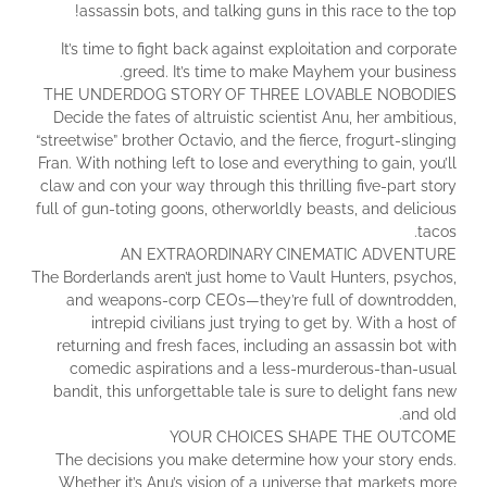
assassin bots, and talking guns in this race to the top!
It’s time to fight back against exploitation and corporate
greed. It’s time to make Mayhem your business.
THE UNDERDOG STORY OF THREE LOVABLE NOBODIES
Decide the fates of altruistic scientist Anu, her ambitious,
“streetwise” brother Octavio, and the fierce, frogurt-slinging
Fran. With nothing left to lose and everything to gain, you’ll
claw and con your way through this thrilling five-part story
full of gun-toting goons, otherworldly beasts, and delicious
tacos.
AN EXTRAORDINARY CINEMATIC ADVENTURE
The Borderlands aren’t just home to Vault Hunters, psychos,
and weapons-corp CEOs—they’re full of downtrodden,
intrepid civilians just trying to get by. With a host of
returning and fresh faces, including an assassin bot with
comedic aspirations and a less-murderous-than-usual
bandit, this unforgettable tale is sure to delight fans new
and old.
YOUR CHOICES SHAPE THE OUTCOME
The decisions you make determine how your story ends.
Whether it’s Anu’s vision of a universe that markets more