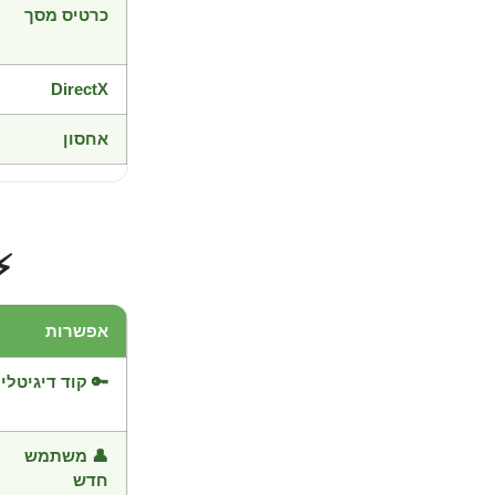
כרטיס מסך
DirectX
אחסון
⚡
אפשרות
🔑 קוד דיגיטלי
👤 משתמש
חדש