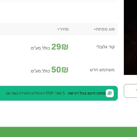
סוג מפתח
מחיר
29
₪
קוד גלובלי
כולל מע"מ
50
₪
משתמש חדש
כולל מע"מ
🎁
מתנה חינם בכל רכישה
· 5 ספרי PDF דיגיטליים להורדה (שווי ₪)