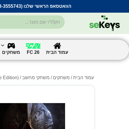
הוואטסאפ הראשי שלנו (053-3555743) בתקלה זמנית
עמוד הבית
FC 26
משחקים
עמוד הבית
/
משחקים
/
משחקי מחשב
/
/ xe Edition