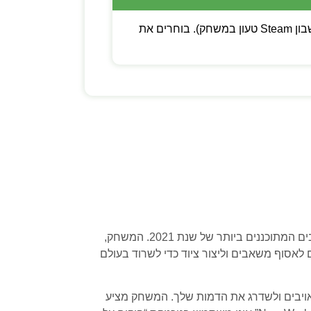
💡 שימו לב: ניתן לבחור בין קוד דיגיטלי (מפתח Steam להפעלה עצמית) לבין משתמש חדש (חשבון Steam טעון במשחק). בוחרים את
עם עולם פתוח עצום ומהפנט לחקור וללא דמי מנוי להמשך המשחק, “New World” היה אחד מהמשחקים הממוחשבים המתוכננים ביותר של שנת 2021. המשחק,
ם צריכים לאסוף משאבים וליצור ציוד כדי לשרוד בעולם
אויבים ולשדרג את הדמות שלך. המשחק מציע