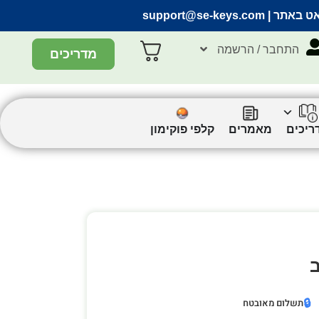
אט באתר |
support@se-keys.com
התחבר / הרשמה
מדריכים
ריכים
מאמרים
קלפי פוקימון
🔒
תשלום מאובטח