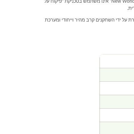
לחימה אקטיבית ומהירה, כאשר זמן התגובה הוא המפתח להצלחה בקרב. להבדיל מרוב ה-MMORPGים האחרים, “New World” אינו משתמש בטכניקת “פיקוח על
ית.
 חיה שנוצרת על ידי השחקנים קרב מהיר וייחודי ומערכת