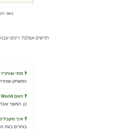
בשני ה
חדשים אצלנו? ריכזנו עבו
❓ מתי שוחרר New World?
המשחק שוחרר ב-Dec 24, 2019 מבית d Horizon LLC
❓ האם New World עובד בישראל?
כן, המוצר עובד
❓ איך מקבלי
בוחרים בעת הר