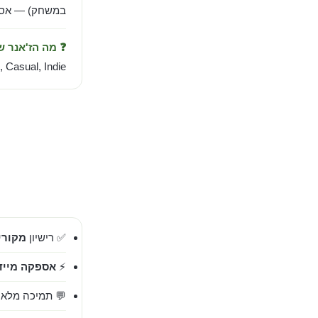
במשחק) — אספק
❓ מה הז'אנר 
 Casual, Indie.
✅ רישיון
מקורי 00%
⚡
אספקה מייד
💬 תמיכה מלאה בעברית 