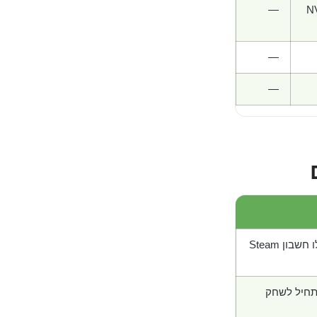
—
NV
—
—
בון Steam
תחיל לשחק