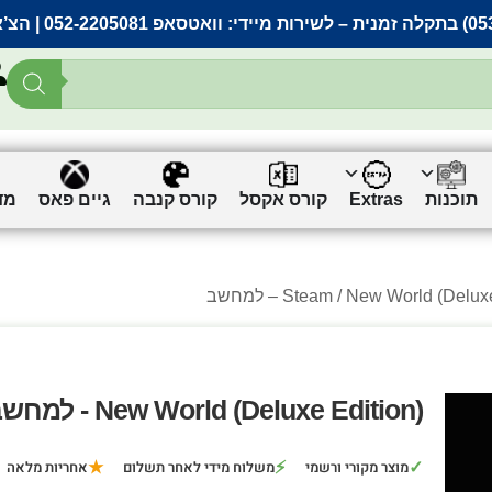
– לשירות מיידי:
וואטסאפ 052-2205081
| הצ’
תוכנות
Extras
קורס אקסל
קורס קנבה
גיים פאס
מד
New World (Delu) – למחשב
Steam
New World (Deluxe Edition) - למחשב
★
⚡
✓
מוצר מקורי ורשמי
משלוח מידי לאחר תשלום
אחריות מלאה