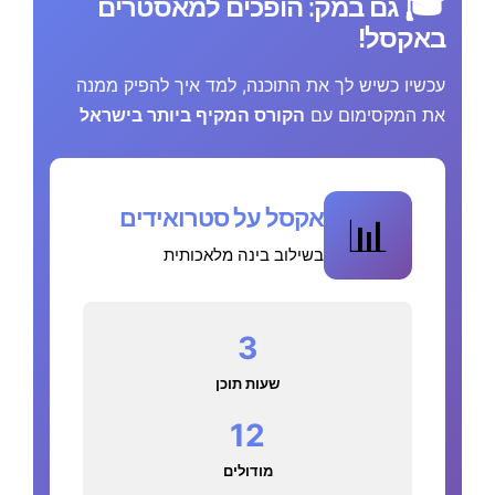
🎓
גם במק: הופכים למאסטרים
באקסל!
עכשיו כשיש לך את התוכנה, למד איך להפיק ממנה
את המקסימום עם
הקורס המקיף ביותר בישראל
אקסל על סטרואידים
📊
בשילוב בינה מלאכותית
3
שעות תוכן
12
מודולים