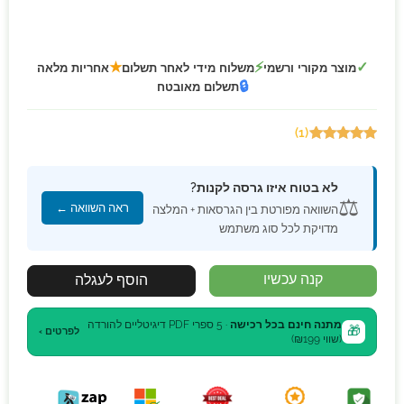
★
⚡
✓
מוצר מקורי ורשמי
משלוח מידי לאחר תשלום
אחריות מלאה
🔒
תשלום מאובטח
(1)
5.00
out of
5
לא בטוח איזו גרסה לקנות?
⚖️
ראה השוואה ←
השוואה מפורטת בין הגרסאות + המלצה
מדויקת לכל סוג משתמש
קנה עכשיו
הוסף לעגלה
מתנה חינם בכל רכישה
· 5 ספרי PDF דיגיטליים להורדה
🎁
לפרטים ›
(שווי ₪199)