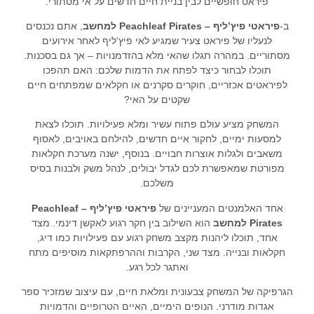
פיראט חופשיים לבין בניית חיים חדשים על אי מסתורי.
ב-
פיראטי פיץ’ליף – Peachleaf Pirates למחשב
, אתם נכנסים
לנעליו של פיראט צעיר שמגיע לאי פיץ’ליף לאחר אירועים
מסתוריים. במהרה תגלו שהאי מלא בהזדמנויות – אך גם בסכנות.
תוכלו לבחור כיצד לפתח את הדמות שלכם: האם תהפכו
לפיראטים אכזריים, חוקרים סקרנים או חקלאים שמפתחים חיים
שקטים על האי?
המשחק מציע עולם פתוח עשיר ומלא פעילויות. תוכלו לצאת
למסעות ימיים, לחקור איים חדשים, להילחם באויבים, לאסוף
משאבים ולגלות אוצרות חבויים. בנוסף, ישנה מערכת חקלאות
מפורטת שמאפשרת לכם לגדל יבולים, לנהל משק ולבנות בסיס
משלכם.
אחד האלמנטים המעניינים של
פיראטי פיץ’ליף – Peachleaf
Pirates למחשב
הוא השילוב בין חקר רגוע לאקשן דינמי. מצד
אחד, תוכלו ליהנות מקצב משחק רגוע עם פעילויות כמו דיג,
חקלאות ובנייה. מצד שני, הקרבות וההרפתקאות מוסיפים מתח
ואתגר לכל רגע.
הגרפיקה של המשחק צבעונית ומלאת חיים, עם עיצוב שמזכיר ספר
אגדות מודרני. הנופים הימיים, האיים הטרופיים והדמויות