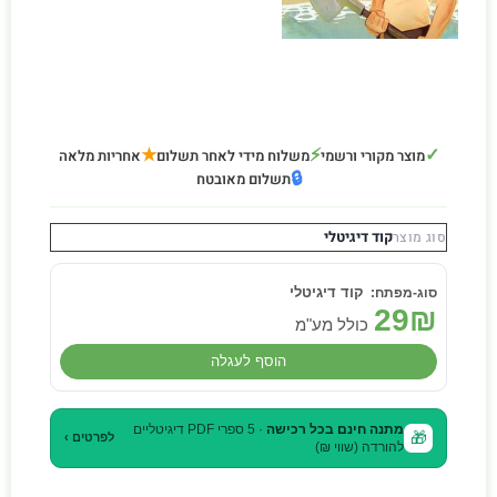
★
⚡
✓
מוצר מקורי ורשמי
משלוח מידי לאחר תשלום
אחריות מלאה
🔒
תשלום מאובטח
קוד דיגיטלי
סוג מוצר
קוד דיגיטלי
29
₪
כולל מע"מ
הוסף לעגלה
מתנה חינם בכל רכישה
· 5 ספרי PDF דיגיטליים
🎁
לפרטים ›
להורדה (שווי ₪)