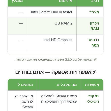
רכיב
מינימום
מומלץ
מעבד
Intel Core™ Duo or faster
—
זיכרון
2 GB RAM
—
RAM
כרטיס
Intel HD Graphics
—
מסך
💡 התקנה על כונן SSD משפרת משמעותית את זמני הטעינה.
⚡ אפשרויות אספקה — אתם בוחרים
אפשרות
מה מקבלים
מתאים ל
🔑 קוד
מפתח Steam להפעלה
מי שכבר יש
דיגיטלי
עצמית דרך האפליקציה
לו חשבון
Steam