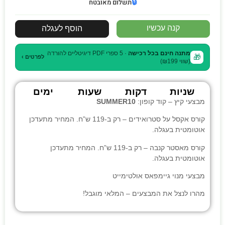
🔒
תשלום מאובטח
קנה עכשיו
הוסף לעגלה
מתנה חינם בכל רכישה
· 5 ספרי PDF דיגיטליים להורדה
🎁
לפרטים ›
(שווי ₪199)
שניות
דקות
שעות
ימים
מבצעי קיץ – קוד קופון:
SUMMER10
קורס אקסל על סטרואידים
– רק ב-119 ש”ח. המחיר מתעדכן
אוטומטית בעגלה.
קורס מאסטר קנבה
– רק ב-119 ש”ח. המחיר מתעדכן
אוטומטית בעגלה.
מבצעי
מנוי גיימפאס אולטימייט
מהרו לנצל את המבצעים – המלאי מוגבל!