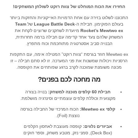
החזירו את הכוח המוחלט של צוות רוקט לשולחן המשחקים!
התכוננו לשלוט בזירה עם אחת הדמויות האייקוניות והחזקות ביותר
בעולם הפוקימון. חבילת ה-
League Battle Deck
של
Team
Rocket’s Mewtwo ex
מיועדת לשחקנים שרוצים לקחת את
המשחק שלהם צעד אחד קדימה עם חבילה ברמה תחרותית,
הבנויה סביב אסטרטגיה מתוחכמת וכוח מתפרץ.
Mewtwo ex חוזר בגרסת “צוות רוקט” המטילה אימה, עם התקפות
הרסניות ויכולות שמשנות את פני המערכה. זו לא סתם חבילה – זו
מכונה משומנת שמוכנה לקרב ברגע שפותחים את הקופסה.
מה מחכה לכם בפנים?
חבילת 60 קלפים מוכנה למשחק:
בנויה בצורה
מקצועית וכוללת קלפים עוצמתיים וסינרגיה מושלמת.
קלפי Mewtwo ex:
הכוח המרכזי של החבילה בגרסה
נוצצת (Foil).
אביזרים נלווים:
קופסה מעוצבת לאחסון הקלפים
(Deck Box), סמני נזק, מטבע משחק, וספר חוקים