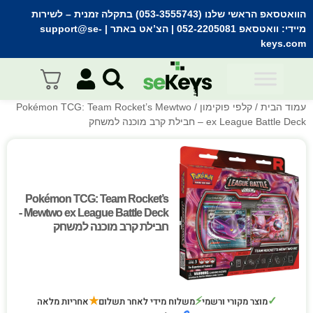
הוואטסאפ הראשי שלנו (053-3555743) בתקלה זמנית
– לשירות
מיידי:
וואטסאפ 052-2205081
| הצ’אט באתר |
support@se-
keys.com
עמוד הבית
/
קלפי פוקימון
/ Pokémon TCG: Team Rocket’s Mewtwo
ex League Battle Deck – חבילת קרב מוכנה למשחק
Pokémon TCG: Team Rocket’s
Pokémon TCG: Team Rocket’s
Mewtwo ex League Battle Deck -
Mewtwo ex League Battle Deck -
חבילת קרב מוכנה למשחק
חבילת קרב מוכנה למשחק
★
⚡
✓
מוצר מקורי ורשמי
משלוח מידי לאחר תשלום
אחריות מלאה