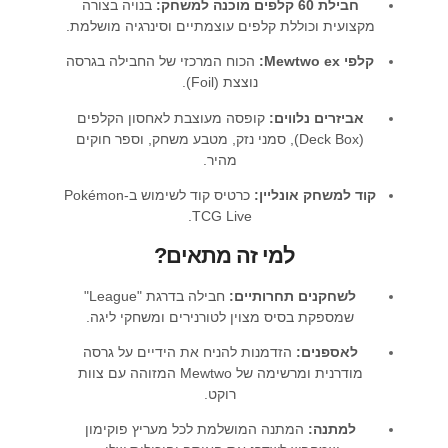
חבילת 60 קלפים מוכנה למשחק:
בנויה בצורה
מקצועית וכוללת קלפים עוצמתיים וסינרגיה מושלמת.
קלפי Mewtwo ex:
הכוח המרכזי של החבילה בגרסה
נוצצת (Foil).
אביזרים נלווים:
קופסה מעוצבת לאחסון הקלפים
(Deck Box), סמני נזק, מטבע משחק, וספר חוקים
מהיר.
קוד למשחק אונליין:
כרטיס קוד לשימוש ב-Pokémon
TCG Live.
למי זה מתאים?
לשחקנים תחרותיים:
חבילה בדרגת "League"
שמספקת בסיס מצוין לטורנירים ומשחקי ליגה.
לאספנים:
הזדמנות להניח את הידיים על גרסה
מודרנית ומרשימה של Mewtwo המזוהה עם צוות
רוקט.
למתנה:
המתנה המושלמת לכל מעריץ פוקימון