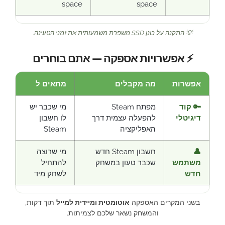
space
space
💡 התקנה על כונן SSD משפרת משמעותית את זמני הטעינה.
⚡ אפשרויות אספקה — אתם בוחרים
אפשרות
מה מקבלים
מתאים ל
🔑 קוד
מפתח Steam
מי שכבר יש
דיגיטלי
להפעלה עצמית דרך
לו חשבון
האפליקציה
Steam
👤
חשבון Steam חדש
מי שרוצה
משתמש
שכבר טעון במשחק
להתחיל
חדש
לשחק מיד
בשני המקרים האספקה
אוטומטית ומיידית למייל
תוך דקות,
והמשחק נשאר שלכם לצמיתות.