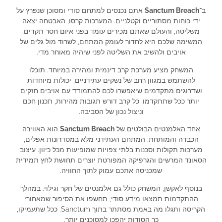
ב־
Sanctum Breach
אתם נכנסים למתחם סודי ומסוכן שנפרץ על
ידי כוחות מסתוריים וקטלניים. המערכות קרסו, האבטחה יצאה
משליטה, והעולם שאתם מכירים עומד בפני איום חסר תקדים.
המשימה שלכם היא לחדור לעומק המתחם, לשרוד מול גלים של
אויבים ולהשיב את השליטה לפני שיהיה מאוחר מדי.
המשחק מציע מערכת קרב דינמית ומהירה במיוחד. תוכלו
להשתמש במגוון רחב של נשקים עתידניים, יכולות מיוחדות
ושדרוגים מתקדמים שיאפשרו לכם להתמודד עם אויבים חזקים
יותר ככל שתתקדמו. כל קרב דורש תגובות מהירות, תכנון חכם
וניצול נכון של הסביבה.
אחד האלמנטים הבולטים של
Sanctum Breach
הוא האווירה
הכבדה והמותחת. המתחם העתידני מלא במסדרונות אפלים,
מערכות תקולות וסכנות בלתי צפויות שמופיעות מכל כיוון. עיצוב
הסאונד המרשים והגרפיקה המפורטת יוצרים תחושת לחץ תמידית
שמכניסה אתכם עמוק לתוך החוויה.
בנוסף לאקשן, המשחק כולל גם אלמנטים של חקר וגילוי. במהלך
ההתקדמות תמצאו מידע סודי, תחשפו את הסיפור שמאחורי
הקריסה ותגלו מה באמת מסתתר בתוך Sanctum. ככל שתעמיקו,
כך הסודות יהפכו למסוכנים יותר.