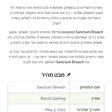
מערכת השדרוגים במשחק מאפשרת לכם לפתח את הדמות לפי
סגנון המשחק שלכם – בין אם אתם מעדיפים התקפה אגרסיבית,
הישרדות טקטית או שימוש ביכולות מיוחדות כדי לשלוט בשדה
הקרב.
Sanctum Breach (סנקטום בריץ’)
מתאים לחובבי משחקי אקשן
ומדע בדיוני שמחפשים חוויה סוחפת, מאתגרת ומלאת אדרנלין. זהו
משחק שמחזיק אתכם דרוכים מהרגע הראשון ועד הקרב האחרון.
אם אתם מוכנים להתמודד עם כאוס עתידני, להילחם נגד אויבים
חסרי רחמים ולגלות את האמת מאחורי הפריצה – זה הזמן להוריד
את
Sanctum Breach
למחשב ולהיכנס לקרב!
📌 מבט מהיר
שם המשחק
Sanctum Breach
מפיץ
Reroll Gaming
תאריך שחרור
May 5, 2022