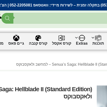
– לשירות מיידי:
וואטסאפ 052-2205081
| הצ’
תוכנות
Extras
קורס אקסל
קורס קנבה
גיים פאס
מד
ולאקסבוקס