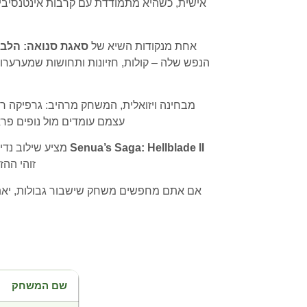
אישית, כשהיא מתמודדת עם קרבות אינטנסיביים
אחת מנקודות השיא של
סאגת סנואה: הלבלי
הנפש שלה – קולות, חזיונות ותחושות שמערערו
מבחינה ויזואלית, המשחק מרהיב: גרפיקה ר
עצמם עומדים מול נופים פרא
Senua’s Saga: Hellblade II
מציע שילוב נדי
זוהי הה
אם אתם מחפשים משחק שישבור גבולות, יאתגר 
שם המשחק