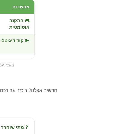
אפשרות
🎮 התקנה
אוטומטית
🔑 קוד דיגיטלי
בשני ה
חדשים אצלנו? ריכזנו עבורכם
❓ מתי שוחרר Senua’s Saga: Hellblade II?