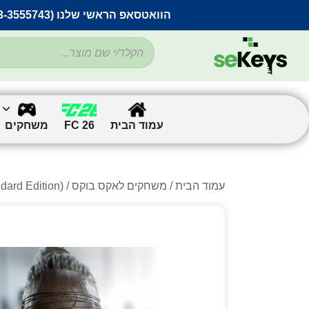
הוואטסאפ הראשי שלנו (053-3555743) בתקלה זמנית
עמוד הבית
FC 26
משחקים
עמוד הבית
/
משחקים לאקס בוקס
/ Senua’s Saga: Hellblade II (Standard Edition) – למחשב ולאקסבוקס