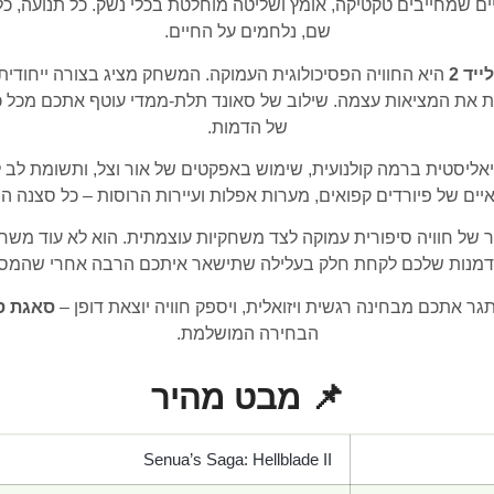
 שמחייבים טקטיקה, אומץ ושליטה מוחלטת בכלי נשק. כל תנועה, כל
שם, נלחמים על החיים.
יד 2
היא החוויה הפסיכולוגית העמוקה. המשחק מציג בצורה ייחוד
ת את המציאות עצמה. שילוב של סאונד תלת-ממדי עוטף אתכם מכל כי
של הדמות.
יאליסטית ברמה קולנועית, שימוש באפקטים של אור וצל, ותשומת לב 
יים של פיורדים קפואים, מערות אפלות ועיירות הרוסות – כל סצנה הי
ר של חוויה סיפורית עמוקה לצד משחקיות עוצמתית. הוא לא עוד משחק 
זדמנות שלכם לקחת חלק בעלילה שתישאר איתכם הרבה אחרי שהמסך
אתכם מבחינה רגשית ויזואלית, ויספק חוויה יוצאת דופן –
סאגת סנואה: 
הבחירה המושלמת.
📌 מבט מהיר
Senua’s Saga: Hellblade II