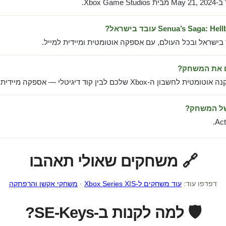
Xbox Ga.
 בישראל ובכל העולם, עם אספקה אוטומטית ומיידית למייל.
ם את המשחק?
ן ה-Xbox שלכם לבין קוד דיגיטלי — אספקה מיידית למייל.
של המשחק?
Act
🔗 משחקים שאולי תאהבו
דפדפו עוד:
עוד משחקים ל-Xbox Series X|S
·
משחקי אקשן והרפתקה
🛡️ למה לקנות ב-SE-Keys?