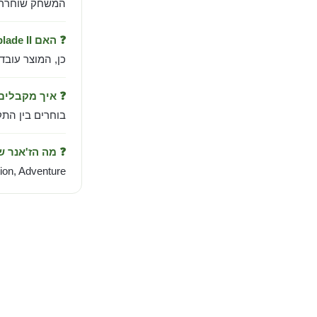
המשחק שוחרר ב-May 21, 2024 מבית me Studios
❓ האם Senua’s Saga: Hellblade II עובד בישראל?
כן, המוצר עובד
❓ איך מקבלי
בוחרים בין התקנה אוטומטית לחשבו
❓ מה הז'אנר 
ion, Adventure.