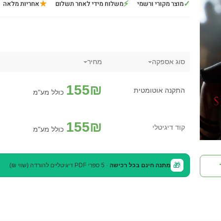
★
⚡
✓
מוצר מקורי ורשמי
משלוח מידי לאחר תשלום
אחריות מלאה
סוג אספקה
מחיר
155
₪
התקנה אוטומטית
כולל מע"מ
155
₪
קוד דיגיטלי
כולל מע"מ
🎁
מתנה חינם בכל רכישה
· 5 ספרי PDF דיגיטליים להורדה (שווי ₪)