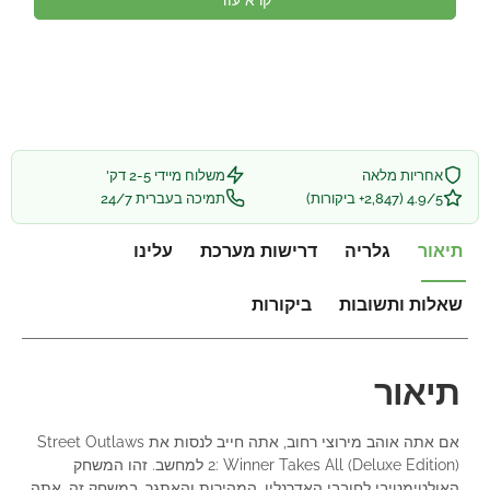
אחריות מלאה
משלוח מיידי 2-5 דק'
4.9/5 (2,847+ ביקורות)
תמיכה בעברית 24/7
תיאור
גלריה
דרישות מערכת
עלינו
שאלות ותשובות
ביקורות
תיאור
אם אתה אוהב מירוצי רחוב, אתה חייב לנסות את Street Outlaws
2: Winner Takes All (Deluxe Edition) למחשב. זהו המשחק
האולטימטיבי לחובבי האדרנלין, המהירות והאתגר. במשחק זה, אתה