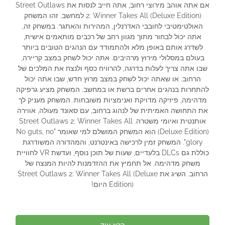
אם אתה אוהב מירוצי רחוב, אתה חייב לנסות את Street Outlaws
2: Winner Takes All (Deluxe Edition) למחשב. זהו המשחק
האולטימטיבי לחובבי האדרנלין, המהירות והאתגר. במשחק זה,
אתה יכול לבחור מתוך מגוון רחב של רכבים מותאמים אישית,
לשדרג אותם באופן מלא ולהתמודד עם הנהגים הטובים ביותר
בעולם במסלולי מירוץ מרהיבים. אתה יכול לשחק במצב קריירה,
שבו אתה צריך לעלות בדרגה, להרוויח כסף ולנצח את המלכים של
הרחוב. או שאתה יכול לשחק במצב מרוץ חדש, שבו אתה יכול
להתחרות בנהגים אחרים ברשת או במחשב. המשחק מציע גרפיקה
מדהימה, פיזיקה מדויקת ואנימציות משובחות. המשחק מעניק לך
את התחושה האמיתית של לנהוג ברחוב, עם סאונד מעולה, אווירה
אותנטית ואיומי משטרה. Street Outlaws 2: Winner Takes All
(Deluxe Edition) הוא המשחק המושלם למי שאומר "No guts, no
glory". המשחק זמין לרכישה באינטרנט, והמהדורה המשודרגת
כוללת גם DLCs בלעדיים, שעות של תוכן נוסף, ועדשת VR לחוויית
משחק מדהימה. אל תחמיץ את ההזדמנות להיות המנצח של
הרחוב. השיג את Street Outlaws 2: Winner Takes All (Deluxe
Edition) היום!
קרא עוד