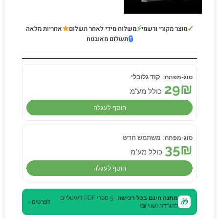
★
⚡
✓
מוצר מקורי ורשמי
משלוח מידי לאחר תשלום
אחריות מלאה
🔒
תשלום מאובטח
קוד גלובלי
29
₪
כולל מע"מ
הוסף לעגלה
משתמש חדש
35
₪
כולל מע"מ
הוסף לעגלה
מתנה חינם בכל רכישה
· 5 ספרי PDF דיגיטליים
🎁
לפרטים ›
להורדה (שווי ₪)