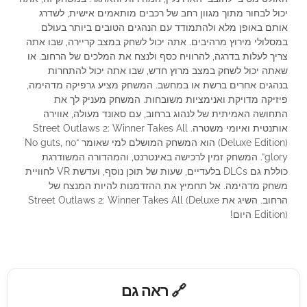
יכול לבחור מתוך מגוון רחב של רכבים מותאמים אישית, לשדרג
אותם באופן מלא ולהתמודד עם הנהגים הטובים ביותר בעולם
במסלולי מירוץ מרהיבים. אתה יכול לשחק במצב קריירה, שבו אתה
צריך לעלות בדרגה, להרוויח כסף ולנצח את המלכים של הרחוב. או
שאתה יכול לשחק במצב מרוץ חדש, שבו אתה יכול להתחרות
בנהגים אחרים ברשת או במחשב. המשחק מציע גרפיקה מדהימה,
פיזיקה מדויקת ואנימציות משובחות. המשחק מעניק לך את
התחושה האמיתית של לנהוג ברחוב, עם סאונד מעולה, אווירה
אותנטית ואיומי משטרה. Street Outlaws 2: Winner Takes All
(Deluxe Edition) הוא המשחק המושלם למי שאומר “No guts, no
glory”. המשחק זמין לרכישה באינטרנט, והמהדורה המשודרגת
כוללת גם DLCs בלעדיים, שעות של תוכן נוסף, ועדשת VR לחוויית
משחק מדהימה. אל תחמיץ את ההזדמנות להיות המנצח של
הרחוב. השיג את Street Outlaws 2: Winner Takes All (Deluxe
Edition) היום!
🔗 ראה גם