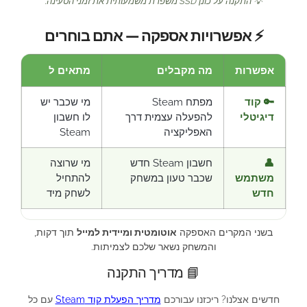
💡 התקנה על כונן SSD משפרת משמעותית את זמני הטעינה.
⚡ אפשרויות אספקה — אתם בוחרים
אפשרות
מה מקבלים
מתאים ל
🔑 קוד
מפתח Steam
מי שכבר יש
דיגיטלי
להפעלה עצמית דרך
לו חשבון
האפליקציה
Steam
👤
חשבון Steam חדש
מי שרוצה
משתמש
שכבר טעון במשחק
להתחיל
חדש
לשחק מיד
בשני המקרים האספקה
אוטומטית ומיידית למייל
תוך דקות,
והמשחק נשאר שלכם לצמיתות.
📘 מדריך התקנה
חדשים אצלנו? ריכזנו עבורכם
מדריך הפעלת קוד Steam
עם כל