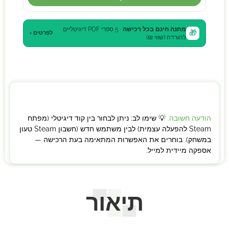
מתנה חינם בכל רכישה
· 5 ספרי PDF דיגיטליים
🎁
לפרטים ›
להורדה (שווי ₪)
הודעה חשובה:
💡 שימו לב: ניתן לבחור בין קוד דיגיטלי (מפתח
Steam להפעלה עצמית) לבין משתמש חדש (חשבון Steam טעון
במשחק). בוחרים את האפשרות המתאימה בעת הרכישה —
אספקה מיידית למייל.
תיאור