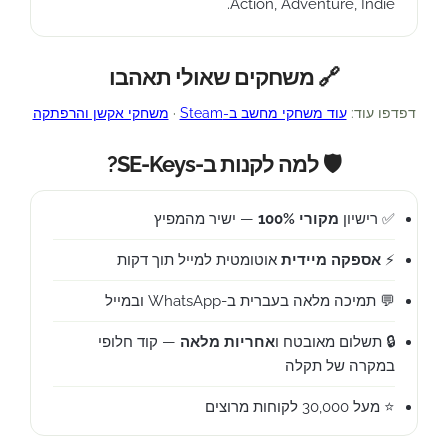
Action, Adventure, Indie.
🔗 משחקים שאולי תאהבו
דפדפו עוד:
עוד משחקי מחשב ב-Steam
·
משחקי אקשן והרפתקה
🛡️ למה לקנות ב-SE-Keys?
✅ רישיון
מקורי 100%
— ישיר מהמפיץ
⚡
אספקה מיידית
אוטומטית למייל תוך דקות
💬 תמיכה מלאה בעברית ב-WhatsApp ובמייל
🔒 תשלום מאובטח ו
אחריות מלאה
— קוד חלופי
במקרה של תקלה
⭐ מעל 30,000 לקוחות מרוצים