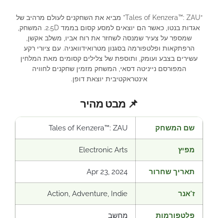
“Tales of Kenzera™: ZAU” מביא את השחקנים לעולם מרהיב של
אגדות בנטו, כאשר הם יוצאים למסע קסום בממד 2.5D. המשחק,
שמספר על צעיר שמנסה לשחזר את רוח אביו, משלב אקשן,
הרפתקאות ופלטפורמה בסגנון מטרואידוואניה. עם ציורי רקע
עשירים בצבע ועומק, ותוספת של צלילים קסומים מאת המלחין
המפורסם נייניטה דסאי, המשחק מזמין שחקנים לחוויה
אינטראקטיבית יוצאת דופן.
📌 מבט מהיר
שם המשחק
Tales of Kenzera™: ZAU
מפיץ
Electronic Arts
תאריך שחרור
Apr 23, 2024
ז'אנר
Action, Adventure, Indie
פלטפורמות
מחשב