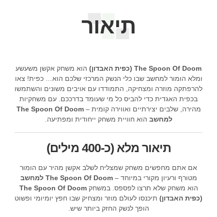
תיאור
The Spoon Of Doom (כפית האבדון)
הוא משחק אקשן משעשע
ומלא הומור למחשב שבו כלי הנשק המרכזי שלכם הוא… כפית! צאו
להרפתקה מוזרה ומצחיקה, התמודדו עם אויבים משונים והשתמשו
בכפית האגדית כדי להביס כל מי שעומד בדרככם. עם משחקיות
מהירה, שלבים יצירתיים ואווירה קומית –
The Spoon Of Doom
למחשב
הוא חוויית משחק ייחודית ומפתיעה.
תיאור מלא (כ-400 מילים)
אם אתם מחפשים משחק שמצליח לשלב אקשן מהיר עם הומור
מטורף ורעיון מקורי במיוחד –
The Spoon Of Doom למחשב
הוא משחק שלא תרצו לפספס. במשחק
The Spoon Of Doom
(כפית האבדון)
תיכנסו לעולם מוזר ומצחיק שבו חפץ יומיומי ופשוט
הופך לנשק החזק ביותר שיש.