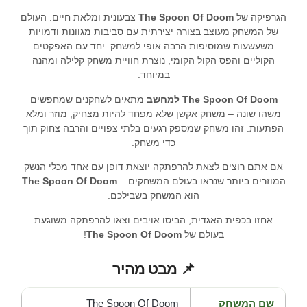
הגרפיקה של
The Spoon Of Doom
צבעונית ומלאת חיים. העולם
של המשחק מעוצב בצורה יצירתית עם סביבות מגוונות ודמויות
משעשעות שמוסיפות הרבה אופי למשחק. יחד עם האפקטים
הקוליים והפס הקול הקומי, נוצרת חוויית משחק קלילה ומהנה
במיוחד.
The Spoon Of Doom למחשב
מתאים לשחקנים שמחפשים
משהו שונה – משחק אקשן שלא מפחד להיות מצחיק, מוזר ומלא
הפתעות. זהו משחק שמספק רגעים בלתי צפויים והרבה צחוק תוך
כדי משחק.
אם אתם רוצים לצאת להרפתקה יוצאת דופן עם אחד מכלי הנשק
המוזרים ביותר שנראו בעולם המשחקים –
The Spoon Of Doom
הוא המשחק בשבילכם.
אחזו בכפית האגדית, הביסו אויבים וצאו להרפתקה משוגעת
בעולם של
The Spoon Of Doom
!
📌 מבט מהיר
שם המשחק
The Spoon Of Doom