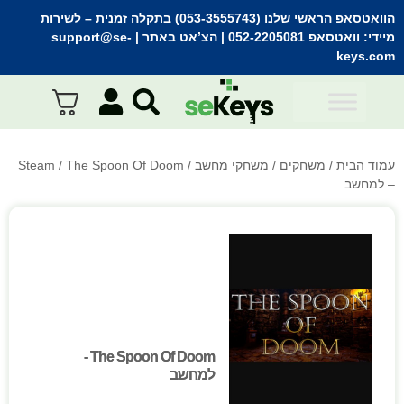
הוואטסאפ הראשי שלנו (053-3555743) בתקלה זמנית
– לשירות
מיידי:
וואטסאפ 052-2205081
| הצ’אט באתר |
support@se-
keys.com
עמוד הבית
/
משחקים
/
משחקי מחשב
/
/ The Spoon Of Doom
Steam
– למחשב
The Spoon Of Doom -
The Spoon Of Doom -
למחשב
למחשב