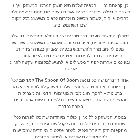
כן, קראתם נכון – הכפית שלכם היא הנשק המרכזי במשחק. אך זו
לא כפית רגילה. מדובר בכפית אגדית בעלת כוח מסתורי שמסוגלת
להביס אויבים, לשבור מכשולים ולגרום לכאוס משעשע בכל מקום
שבו תשתמשו בה.
במהלך המשחק תעברו דרך שלבים שונים ומלאי הפתעות. כל שלב
מציג סביבה ייחודית, אויבים מוזרים ואתגרים משעשעים שידרשו
מכם לחשוב מהר ולהשתמש בכפית האבדון בצורה יצירתית.
לפעמים תצטרכו להילחם באויבים שמנסים לעצור אתכם,
ובפעמים אחרות לפתור מכשולים או להגיע למקומות שקשה להגיע
אליהם.
אחד הדברים שהופכים את
The Spoon Of Doom למחשב
לכל
כך מיוחד הוא האווירה הקומית שלו. המשחק לא לוקח את עצמו
ברצינות – להפך. האנימציות מוגזמות, הדמויות מצחיקות
והמצבים שבהם תמצאו את עצמכם לעיתים פשוט אבסורדיים
בצורה נהדרת.
בנוסף, המשחק כולל מגוון יכולות מיוחדות שתוכלו לפתוח ככל
שתתקדמו. הכפית שלכם יכולה לקבל שדרוגים שונים, להעניק
מתקפות חזקות יותר ואפילו ליצור אפקטים מיוחדים שמסייעים
להתמודד עם אויבים או לפתור אתגרים.