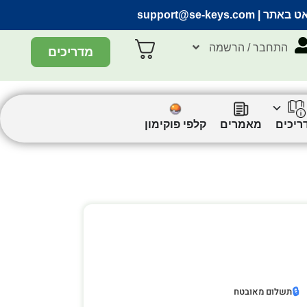
אט באתר |
support@se-keys.com
התחבר / הרשמה
מדריכים
ריכים
מאמרים
קלפי פוקימון
🔒
תשלום מאובטח