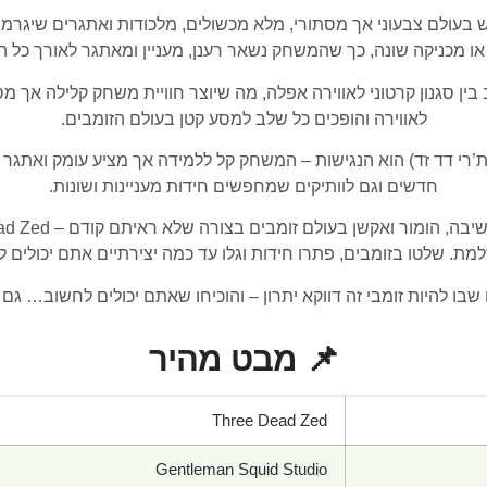
ד זד) מתרחש בעולם צבעוני אך מסתורי, מלא מכשולים, מלכודות ואתגרים שי
ו מכניקה שונה, כך שהמשחק נשאר רענן, מעניין ומאתגר לאורך כל ה
ין סגנון קרטוני לאווירה אפלה, מה שיוצר חוויית משחק קלילה אך 
לאווירה והופכים כל שלב למסע קטן בעולם הזומבים.
ד היתרונות הגדולים של Three Dead Zed (ת’רי דד זד) הוא הנגישות – המשחק קל ללמידה א
חדשים וגם לוותיקים שמחפשים חידות מעניינות ושונות.
מת. שלטו בזומבים, פתרו חידות וגלו עד כמה יצירתיים אתם יכולים לה
 שבו להיות זומבי זה דווקא יתרון – והוכיחו שאתם יכולים לחשוב… גם 
📌 מבט מהיר
Three Dead Zed
Gentleman Squid Studio