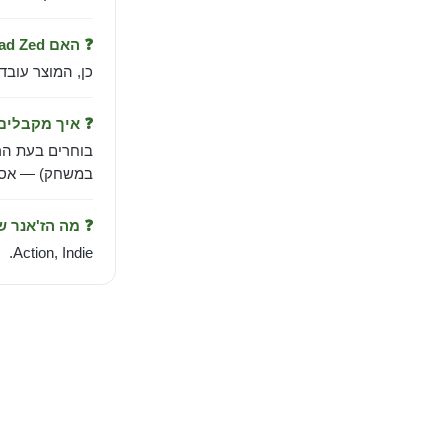
❓ האם Three Dead Zed עובד בישראל?
כן, המוצר עובד
❓ איך מקבלי
בוחרים בעת הר
במשחק) — אספק
❓ מה הז'אנר 
Action, Indie.