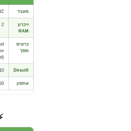
מעבד
HZ
זיכרון
2 GB RAM
RAM
כרטיס
ef
מסך
eo
d)
10
DirectX
אחסון
ilable space
⚡