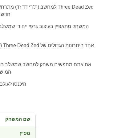
Three Dead Zed למחשב (ת’רי ד
חדש א
המשחק מתאפיין בעיצוב גרפי ייחודי שמשלב ב
אח
המושל
היכנסו לעולם
שם המשחק
מפיץ