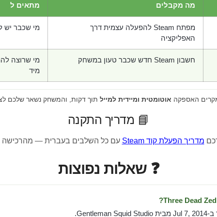
מה מקבלים
מתאים ל
מפתח Steam להפעלה עצמית דרך
מי שכבר יש לו חש
האפליקציה
חשבון Steam חדש שכבר טעון במשחק
מי שרוצה לה
מיד
מקרים האספקה
אוטומטית ומיידית למייל
תוך דקות, והמשחק נשאר שלכם לצ
📘 מדריך התקנה
רכם
מדריך הפעלת קוד Steam
עם כל השלבים בעברית — מהרכישה 
❓ שאלות נפוצות
Gentlema.