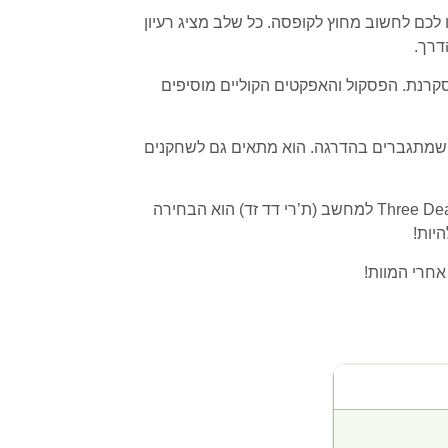
גרמו לכם לחשוב מחוץ לקופסה. כל שלב מציג רעיון
דרך.
מסקרנת. הפסקול והאפקטים הקוליים מוסיפים
ך מציע עומק ואתגר שמתגברים בהדרגה. הוא מתאים גם לשחקנים
אם אתם מחפשים משחק למחשב שמשלב חשיבה, הומור ואקשן בעולם זומבים בצורה שלא ראיתם קודם – Three Dead Zed למחשב (ת’רי דד זד) הוא הבחירה
יות!
אחרי המוות!