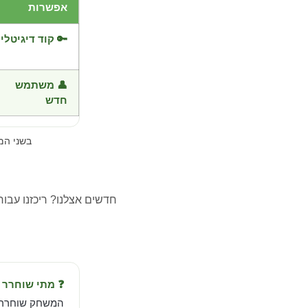
אפשרות
🔑 קוד דיגיטלי
👤 משתמש
חדש
בשני ה
חדשים אצלנו? ריכזנו עבו
❓ מתי שוחרר Three Dead Zed?
המשחק שוחרר ב-Jul 7, 2014 מבית n Squid Studio