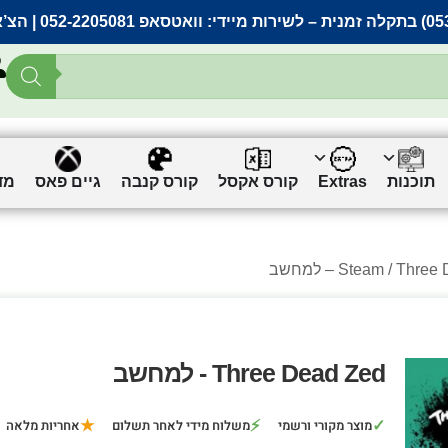
– לשירות מיידי:
וואטסאפ 052-2205081
| הצ’
תוכנות
Extras
קורס אקסל
קורס קנבה
גיים פאס
מד
Thr – למחשב
Steam
Three Dead Zed - למחשב
★
⚡
✓
מוצר מקורי ורשמי
משלוח מידי לאחר תשלום
אחריות מלאה