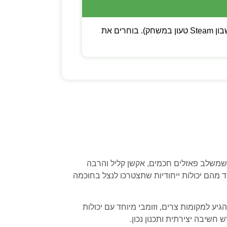
💡 שימו לב: ניתן לבחור בין קוד דיגיטלי (מפתח Steam להפעלה עצמית) לבין משתמש חדש (חשבון Steam טעון במשחק). בוחרים את
מבריק שמשלב פאזלים חכמים, אקשן קליל והרבה
 מהם יכולות ייחודיות שתצטרכו לנצל בחוכמה
גיע למקומות צרים, וזומבי מיוחד עם יכולות
חשיבה יצירתית ותכנון נכון.