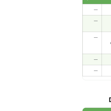
—
—
—
—
—