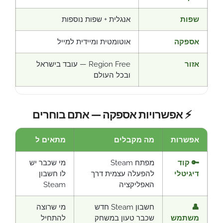
שפות
אנגלית + שפות נוספות
אספקה
אוטומטית ומיידית למייל
אזור
Region Free — עובד בישראל
ובכל העולם
⚡ אפשרויות אספקה — אתם בוחרים
אפשרות
מה מקבלים
מתאים ל
🔑 קוד
מפתח Steam
מי שכבר יש
דיגיטלי
להפעלה עצמית דרך
לו חשבון
האפליקציה
Steam
👤
חשבון Steam חדש
מי שרוצה
משתמש
שכבר טעון במשחק
להתחיל