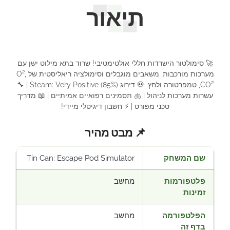
תיאור
🚀 סימולטור הישרדות חללי אולטימטיבי! שרוד בתא מילוט ישן עם
מערכות מורכבות, משאבים מוגבלים וסימולציה ריאליסטית של O²,
CO², טמפרטורה ולחץ. 💀 דירוג Steam: Very Positive (85%) | 🔧
עשרות מערכות לניהול | 🫁 תסמינים רפואיים אמיתיים | 📖 מדריך
טכני מפורט | ⚡ חשבון דיגיטלי מיידי!
📌 מבט מהיר
שם המשחק
Tin Can: Escape Pod Simulator
פלטפורמות
מחשב
זמינות
הפלטפורמה
מחשב
בדף זה