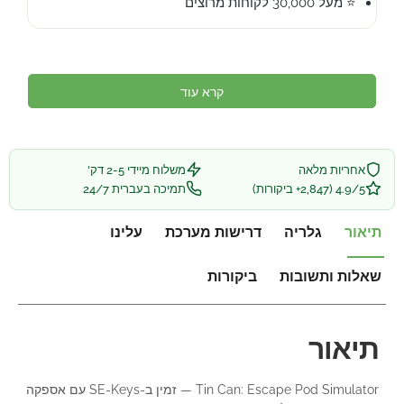
⭐ מעל 30,000 לקוחות מרוצים
קרא עוד
אחריות מלאה
משלוח מיידי 2-5 דק'
4.9/5 (2,847+ ביקורות)
תמיכה בעברית 24/7
תיאור
גלריה
דרישות מערכת
עלינו
שאלות ותשובות
ביקורות
תיאור
Tin Can: Escape Pod Simulator — זמין ב-SE-Keys עם אספקה