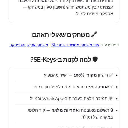
בוחרים בעת הרכישה בין קוד דיגיטלי (מפתח להפעלה
עצמית) לבין משתמש חדש (חשבון טעון במשחק) —
אספקה מיידית למייל.
🔗 משחקים שאולי תאהבו
דפדפו עוד:
עוד משחקי מחשב ב-Steam
·
משחקי אקשן והרפתקה
🛡️ למה לקנות ב-SE-Keys?
✅ רישיון
מקורי 100%
— ישיר מהמפיץ
⚡
אספקה מיידית
אוטומטית למייל תוך דקות
💬 תמיכה מלאה בעברית ב-WhatsApp ובמייל
🔒 תשלום מאובטח ו
אחריות מלאה
— קוד חלופי
במקרה של תקלה