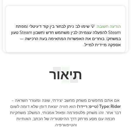
הודעה חשובה:
💡 שימו לב: ניתן לבחור בין קוד דיגיטלי (מפתח
Steam להפעלה עצמית) לבין משתמש חדש (חשבון Steam טעון
במשחק). בוחרים את האפשרות המתאימה בעת הרכישה —
אספקה מיידית למייל.
תיאור
אם אתם מחפשים משחק מחשב יצירתי, שונה ומעורר השראה –
Type: Rider (טייפ: ריידר)
הוא חוויה יוצאת דופן שלא דומה לשום
דבר אחר. זהו משחק פלטפורמה ופאזל אמנותי, המשלב משחקיות
חכמה עם מסע מרתק דרך ההיסטוריה של הכתב, האותיות
והטיפוגרפיה.