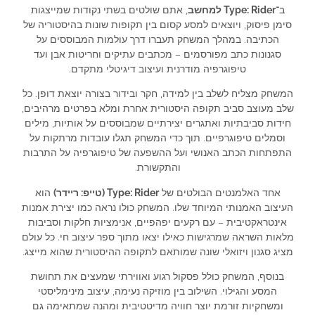
ב־
Type: Rider למחשב
, אתם שולטים בשתי נקודות שמייצגות
סימן פיסוק, ויוצאים למסע קסום בין תקופות שונות בהיסטוריה של
הכתיבה. במהלך המשחק תעברו דרך עולמות המבוססים על
סגנונות כתב מפורסמים – מכתבים עתיקים וחריטות אבן ועד
טיפוגרפיה מודרנית ועיצוב דיגיטלי מתקדם.
המשחק מצליח לשלב בין למידה, חקר ובידור בצורה יוצאת דופן. כל
שלב מעוצב סביב תקופה היסטורית אחרת ומלא בפרטים מרהיבים,
חידות סביבתיות ואתגרים יצירתיים שמבוססים על אותיות, מילים
וסמלים טיפוגרפיים. תוך כדי המשחק תגלו עובדות מרתקות על
התפתחות הכתב האנושי ועל ההשפעה של טיפוגרפיה על התרבות
והתקשורת.
אחד האלמנטים הבולטים של
Type: Rider (טייפ: ריידר)
הוא
העיצוב האמנותי המיוחד שלו. המשחק כולו נראה כמו יצירת אמנות
אינטראקטיבית – עם רקעים יפהפיים, אנימציות חלקות וסביבות
מלאות השראה שמרגישות כאילו יצאו מתוך ספר עיצוב חי. כל עולם
מציג סגנון ויזואלי שונה שמותאם לתקופה ההיסטורית שהוא מייצג.
בנוסף, המשחק כולל פסקול רגוע ואווירתי שמעצים את תחושת
המסע והגילוי. השילוב בין מוזיקה נעימה, עיצוב מינימליסטי
ומשחקיות זורמת יוצר חוויה מדיטטיבית ומהנה שמתאימה גם