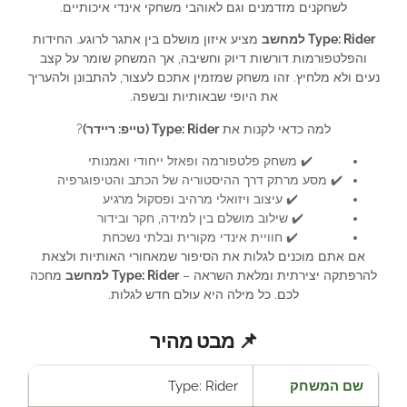
לשחקנים מזדמנים וגם לאוהבי משחקי אינדי איכותיים.
Type: Rider למחשב
מציע איזון מושלם בין אתגר לרוגע. החידות
והפלטפורמות דורשות דיוק וחשיבה, אך המשחק שומר על קצב
נעים ולא מלחיץ. זהו משחק שמזמין אתכם לעצור, להתבונן ולהעריך
את היופי שבאותיות ובשפה.
למה כדאי לקנות את
Type: Rider (טייפ: ריידר)
?
✔️ משחק פלטפורמה ופאזל ייחודי ואמנותי
✔️ מסע מרתק דרך ההיסטוריה של הכתב והטיפוגרפיה
✔️ עיצוב ויזואלי מרהיב ופסקול מרגיע
✔️ שילוב מושלם בין למידה, חקר ובידור
✔️ חוויית אינדי מקורית ובלתי נשכחת
אם אתם מוכנים לגלות את הסיפור שמאחורי האותיות ולצאת
להרפתקה יצירתית ומלאת השראה –
Type: Rider למחשב
מחכה
לכם. כל מילה היא עולם חדש לגלות.
📌 מבט מהיר
שם המשחק
Type: Rider