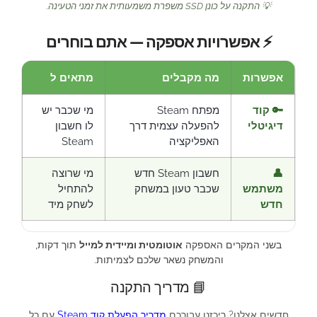
💡 התקנה על כונן SSD משפרת משמעותית את זמני הטעינה.
⚡ אפשרויות אספקה — אתם בוחרים
אפשרות
מה מקבלים
מתאים ל
🔑 קוד
מפתח Steam
מי שכבר יש
דיגיטלי
להפעלה עצמית דרך
לו חשבון
האפליקציה
Steam
👤
חשבון Steam חדש
מי שרוצה
משתמש
שכבר טעון במשחק
להתחיל
חדש
לשחק מיד
בשני המקרים האספקה
אוטומטית ומיידית למייל
תוך דקות,
והמשחק נשאר שלכם לצמיתות.
📘 מדריך התקנה
חדשים אצלנו? ריכזנו עבורכם
מדריך הפעלת קוד Steam
עם כל