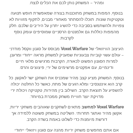
ומהיר – המשחק נותן לכם את הכלים לנצח.
בנוסף, המפות במשחק מתוכננות בצורה שמאפשרת חופש תנועה
וטקטיקות שונות. תוכלו להסתתר מאחורי מבנים, לתקוף מזוויות לא
צפויות ולהשתמש בסביבה כדי להשיג יתרון על היריבים שלכם. חלק
מהמפות כוללות גם אלמנטים הרסניים שמוסיפים עומק נוסף
לקרבות.
העיצוב הוויזואלי של
Voxel Warfare
מבוסס על סגנון ווקסל מודרני
– עולם עשוי קוביות צבעוניות שמעניק למשחק מראה ייחודי ומרענן.
למרות הסגנון הפשוט לכאורה, הקרבות מרגישים מלאי חיים
ודינמיים, עם אפקטים מרשימים של ירי, פיצוצים והרס.
בנוסף, המשחק מציע קצב מהיר שמכניס את השחקן ישר לאקשן. כל
קרב הוא אינטנסיבי ומלא רגעים של מתח, כאשר כל החלטה יכולה
להשפיע על תוצאת הקרב. השילוב בין מהירות, טקטיקה ויכולת ירי
מדויקת יוצר חוויית משחק ממכרת במיוחד.
Voxel Warfare למחשב
מתאים לשחקנים שאוהבים משחקי יריות,
אקשן מהיר ואתגר תחרותי. השליטה במשחק פשוטה ללמידה אך
דורשת מיומנות כדי לשלוט באמת בשדה הקרב.
אם אתם מחפשים משחק יריות מהנה עם סגנון ויזואלי ייחודי