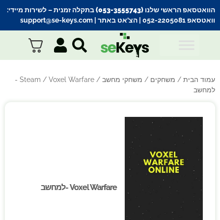
הוואטסאפ הראשי שלנו (053-3555743) בתקלה זמנית
– לשירות מיידי:
וואטסאפ 052-2205081
| הצ’אט באתר |
support@se-keys.com
עמוד הבית
/
משחקים
/
משחקי מחשב
/
Steam
/ Voxel Warfare -
למחשב
Voxel Warfare -למחשב
Voxel Warfare -למחשב