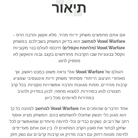
תיאור
אם אתם מחפשים משחק יריות מהיר, מלא אקשן והרבה הרס –
Voxel Warfare למחשב
הוא בדיוק המשחק בשבילכם. במשחק
Voxel Warfare (מלחמת ווקסלים)
תיכנסו לעולם בנוי מקוביות
ווקסל צבעוניות שבו הקרבות מתרחשים בקצב גבוה והאקשן לא
מפסיק לרגע.
העולם של
Voxel Warfare
אולי נראה פשוט במבט ראשון, אך
מאחורי העיצוב הייחודי מסתתר משחק יריות אינטנסיבי שמציע
קרבות מהירים, מפות מגוונות והרבה אפשרויות טקטיות. בכל קרב
תצטרכו לנוע במהירות, למצוא מחסה, לכוון במדויק ולהגיב
במהירות לאיומים מכל כיוון.
אחד הדברים שהופכים את
Voxel Warfare למחשב
למהנה כל כך
הוא מגוון כלי הנשק שתוכלו להשתמש בהם. המשחק מציע אוסף
רחב של רובים, נשקים כבדים וכלי לחימה מיוחדים שמאפשרים לכל
שחקן לבחור את סגנון הקרב המתאים לו. בין אם אתם מעדיפים
לחימה מטווח רחוק עם רובה מדויק או קרבות קרובים עם נשק חזק