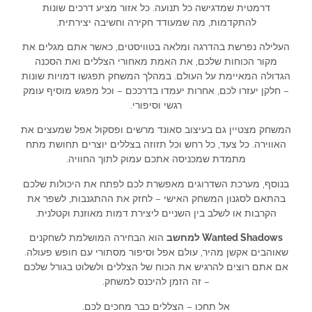
דרמטית שמדגישה כל תנועה. כל אזור מציע דרכים שונות
להתקדמות, מה שמעודד חקירה וחשיבה יצירתית.
העלילה נפרשת בהדרגה ומלאה בטוויסטים, כאשר אתם מגלים את
מקור הכוחות שלכם, את האמת מאחורי הצללים ואת הסכנה
הגדולה המאיימת על העולם. במהלך המשחק תפגשו דמויות שונות
– חלקן יעזרו לכם, אחרות יעמדו בדרככם – וכל מפגש מוסיף עומק
רגשי וסיפורי.
המשחק מצטיין גם בעיצוב סאונד מרשים ופסקול אפל שמעצים את
האווירה. כל צעד, כל רחש וכל תזוזה בצללים יוצרים תחושת מתח
מתמדת שמכניסה אתכם עמוק לתוך החוויה.
בנוסף, מערכת השדרוגים מאפשרת לכם לפתח את היכולות שלכם
בהתאם לסגנון המשחק האישי – לחזק את ההתגנבות, לשפר את
הקרבות או לשלב בין השניים ליצירת דמות מאוזנת וקטלנית.
Wanted Shadows למחשב
הוא הבחירה המושלמת לשחקנים
שאוהבים אקשן מהיר, עולם אפל וסיפור מסתורי עם חופש פעולה.
אם אתם רוצים להרגיש את הכוח של הצללים ולשלוט בגורל שלכם
– זה הזמן להיכנס למשחק.
אל תחכו – הצללים כבר מחכים לכם.