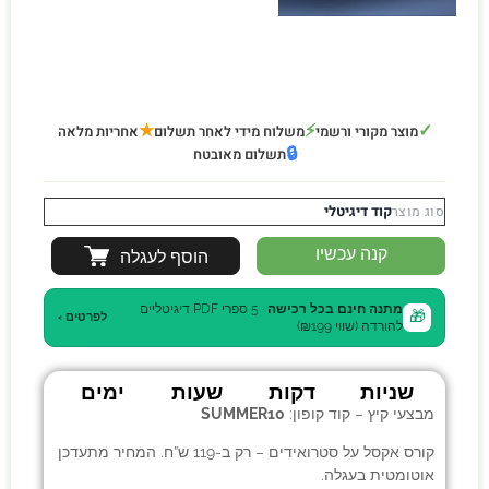
★
⚡
✓
מוצר מקורי ורשמי
משלוח מידי לאחר תשלום
אחריות מלאה
🔒
תשלום מאובטח
קוד דיגיטלי
סוג מוצר
קנה עכשיו
הוסף לעגלה
מתנה חינם בכל רכישה
· 5 ספרי PDF דיגיטליים
🎁
לפרטים ›
להורדה (שווי ₪199)
שניות
דקות
שעות
ימים
מבצעי קיץ – קוד קופון:
SUMMER10
קורס אקסל על סטרואידים
– רק ב-119 ש”ח. המחיר מתעדכן
אוטומטית בעגלה.