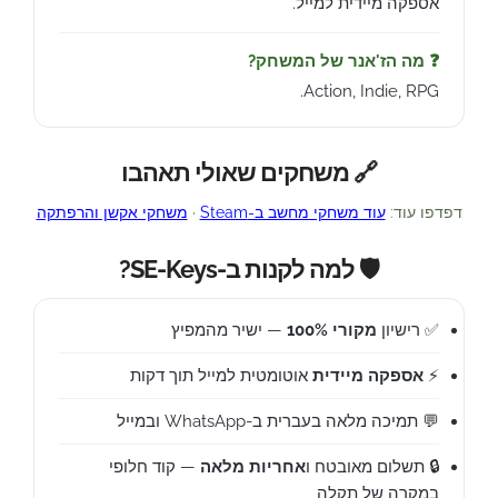
אספקה מיידית למייל.
❓ מה הז'אנר של המשחק?
Action, Indie, RPG.
🔗 משחקים שאולי תאהבו
דפדפו עוד:
עוד משחקי מחשב ב-Steam
·
משחקי אקשן והרפתקה
🛡️ למה לקנות ב-SE-Keys?
✅ רישיון
מקורי 100%
— ישיר מהמפיץ
⚡
אספקה מיידית
אוטומטית למייל תוך דקות
💬 תמיכה מלאה בעברית ב-WhatsApp ובמייל
🔒 תשלום מאובטח ו
אחריות מלאה
— קוד חלופי
במקרה של תקלה