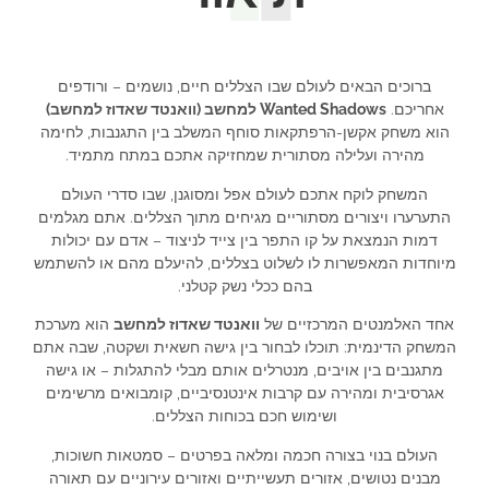
ברוכים הבאים לעולם שבו הצללים חיים, נושמים – ורודפים
אחריכם.
Wanted Shadows למחשב (וואנטד שאדוז למחשב)
הוא משחק אקשן-הרפתקאות סוחף המשלב בין התגנבות, לחימה
מהירה ועלילה מסתורית שמחזיקה אתכם במתח מתמיד.
המשחק לוקח אתכם לעולם אפל ומסוגנן, שבו סדרי העולם
התערערו ויצורים מסתוריים מגיחים מתוך הצללים. אתם מגלמים
דמות הנמצאת על קו התפר בין צייד לניצוד – אדם עם יכולות
מיוחדות המאפשרות לו לשלוט בצללים, להיעלם מהם או להשתמש
בהם ככלי נשק קטלני.
אחד האלמנטים המרכזיים של
וואנטד שאדוז למחשב
הוא מערכת
המשחק הדינמית: תוכלו לבחור בין גישה חשאית ושקטה, שבה אתם
מתגנבים בין אויבים, מנטרלים אותם מבלי להתגלות – או גישה
אגרסיבית ומהירה עם קרבות אינטנסיביים, קומבואים מרשימים
ושימוש חכם בכוחות הצללים.
העולם בנוי בצורה חכמה ומלאה בפרטים – סמטאות חשוכות,
מבנים נטושים, אזורים תעשייתיים ואזורים עירוניים עם תאורה