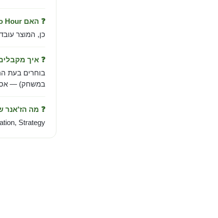
❓ האם Zero Hour עובד בישראל?
כן, המוצר עובד
❓ איך מקבלי
בוחרים בעת הר
במשחק) — אספק
❓ מה הז'אנר 
tion, Strategy.