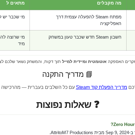
מה מקבלים
מתאים ל
מפתח Steam להפעלה עצמית דרך
מי שכבר יש לו חש
האפליקציה
חשבון Steam חדש שכבר טעון במשחק
מי שרוצה לה
מיד
מקרים האספקה
אוטומטית ומיידית למייל
תוך דקות, והמשחק נשאר שלכם לצ
📘 מדריך התקנה
רכם
מדריך הפעלת קוד Steam
עם כל השלבים בעברית — מהרכישה 
❓ שאלות נפוצות
AttritoM.