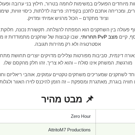
ם של כוחות מיוחדים הפועלים במשימות לוחמה בטרור, חילוץ בני ערובה ופ
, ומכריחה אתכם לתכנן בקפידה: פריצה לדלתות, כיסוי זוויות, שימו
וציוד מתקדם – הכול מרגיש אמיתי ומדויק.
תוף פעולה בין השחקנים הוא המפתח להצלחה. תקשורת נכונה, חלוקת
ף, קיים
מצב PvP תחרותי
, שבו קבוצות של שחקנים מתמודדות זו מו
אסטרטגיה ולא רק מהירות תגובה.
שואפת לריאליזם: תאורה דינמית, סביבות מפורטות וצלילים מדויקים יוצרים תחו
מורגשת. המשחק אינו סולח – והוא לא צריך. זהו חלק מהקסם שלו.
וויה בוגרת, מאתגרת ומספקת – זה הזמן להיכנס לזירו האוור ולגלות
📌 מבט מהיר
Zero Hour
AttritoM7 Productions