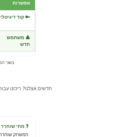
אפשרות
🔑 קוד דיגיטלי
👤 משתמש
חדש
בשני ה
חדשים אצלנו? ריכזנו עבו
❓ מתי שוחרר Zero Hour?
המשחק שוחרר ב-Sep 9, 2024 מבית 7 Productions