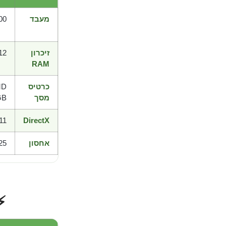
מעבד
00
זיכרון
2 GB RAM
RAM
כרטיס
MD
מסך
GB
11
DirectX
אחסון
GB available space
⚡