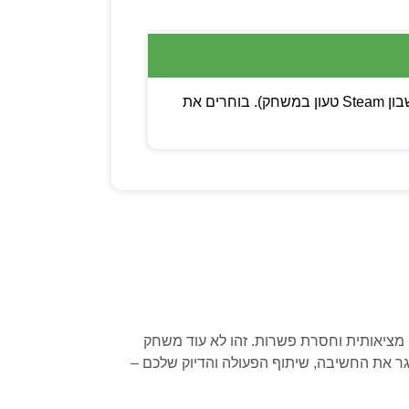
💡 שימו לב: ניתן לבחור בין קוד דיגיטלי (מפתח Steam להפעלה עצמית) לבין משתמש חדש (חשבון Steam טעון במשחק). בוחרים את
ם חוויית קרב מתוחה, מציאותית וחסרת פשרות. זהו לא עוד משחק
 את החשיבה, שיתוף הפעולה והדיוק שלכם –