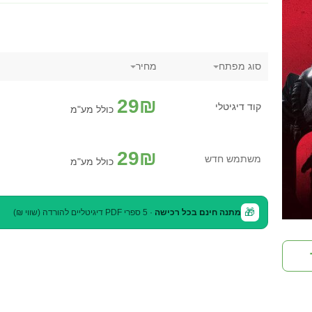
סוג מפתח
מחיר
29
₪
קוד דיגיטלי
כולל מע"מ
29
₪
משתמש חדש
כולל מע"מ
🎁
מתנה חינם בכל רכישה
· 5 ספרי PDF דיגיטליים להורדה (שווי ₪)