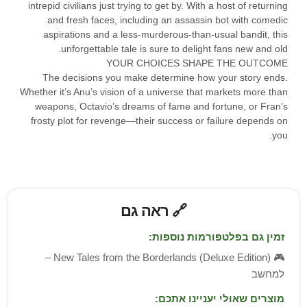
intrepid civilians just trying to get by. With a host of returning
and fresh faces, including an assassin bot with comedic
aspirations and a less-murderous-than-usual bandit, this
unforgettable tale is sure to delight fans new and old.
YOUR CHOICES SHAPE THE OUTCOME
The decisions you make determine how your story ends.
Whether it’s Anu’s vision of a universe that markets more than
weapons, Octavio’s dreams of fame and fortune, or Fran’s
frosty plot for revenge—their success or failure depends on
you.
🔗 ראה גם
זמין גם בפלטפורמות נוספות:
New Tales from the Borderlands (Deluxe Edition) –
🎮
למחשב
מוצרים שאולי יעניינו אתכם: