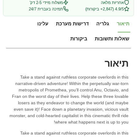
אחריות מלאה
משלוח מיידי 2-5 דק'
4.9/5 (2,847+ ביקורות)
תמיכה בעברית 24/7
תיאור
גלריה
דרישות מערכת
עלינו
שאלות ותשובות
ביקורות
תיאור
Take a stand against ruthless corporate overlords in this
narrative-driven adventure! Within the perpetually war-torn
metropolis of Promethea, you’ll control Anu, Octavio, and
Fran on the worst day of their lives. Help these three lovable
losers as they endeavor to change the world (and maybe
even save it)! Face down a planetary invasion, vicious vault
monster, and cold-hearted capitalist in this cinematic thrill ride
where what happens next is up to you!
Take a stand against ruthless corporate overlords in this