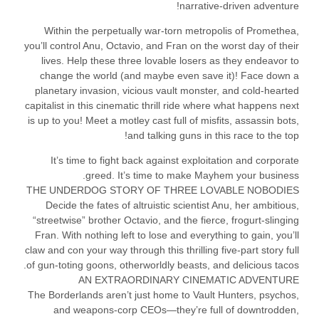
narrative-driven adventure!
Within the perpetually war-torn metropolis of Promethea,
you’ll control Anu, Octavio, and Fran on the worst day of their
lives. Help these three lovable losers as they endeavor to
change the world (and maybe even save it)! Face down a
planetary invasion, vicious vault monster, and cold-hearted
capitalist in this cinematic thrill ride where what happens next
is up to you! Meet a motley cast full of misfits, assassin bots,
and talking guns in this race to the top!
It’s time to fight back against exploitation and corporate
greed. It’s time to make Mayhem your business.
THE UNDERDOG STORY OF THREE LOVABLE NOBODIES
Decide the fates of altruistic scientist Anu, her ambitious,
“streetwise” brother Octavio, and the fierce, frogurt-slinging
Fran. With nothing left to lose and everything to gain, you’ll
claw and con your way through this thrilling five-part story full
of gun-toting goons, otherworldly beasts, and delicious tacos.
AN EXTRAORDINARY CINEMATIC ADVENTURE
The Borderlands aren’t just home to Vault Hunters, psychos,
and weapons-corp CEOs—they’re full of downtrodden,